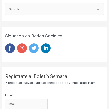
S
e
a
r
Síguenos en Redes Sociales:
c
h
f
o
r
:
Regístrate al Boletín Semanal
Y recibe las nuevas publicaciones todos los viernes a las 10am.
Email