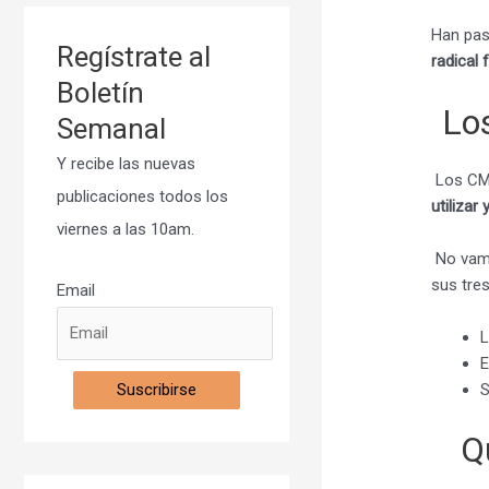
Han pas
Regístrate al
radical
Boletín
Los
Semanal
Y recibe las nuevas
Los CMS
publicaciones todos los
utiliza
viernes a las 10am.
No vamo
sus tre
Email
E
Suscribirse
S
Q