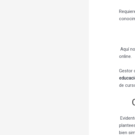
Requier
conocim
Aquí no
online.
Gestor 
educaci
de curs
Evident
plantee
bien si