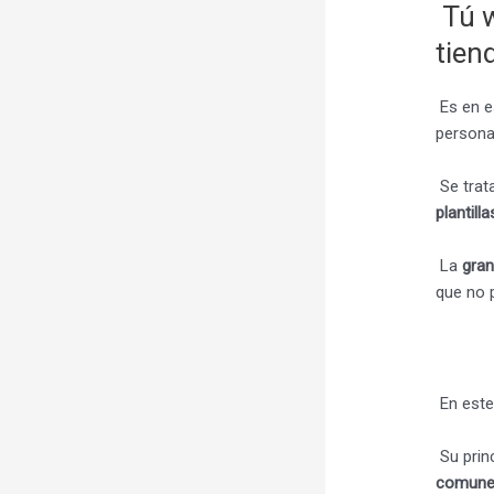
Tú w
tien
Es en e
persona
Se trat
plantill
La
gran
que no 
En este
Su prin
comunes