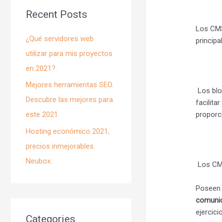
Recent Posts
Los CMS
¿Qué servidores web
principa
utilizar para mis proyectos
en 2021?.
Mejores herramientas SEO.
Los blo
Descubre las mejores para
facilit
proporc
este 2021.
Hosting económico 2021,
precios inmejorables.
Neubox.
Los CMS
Poseen
comunic
ejercic
Categories