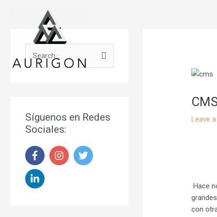
Skip
to
content
S
e
a
CMS 
r
Síguenos en Redes
c
Leave 
Sociales:
h
f
o
r
Hace no
:
grandes
con otra